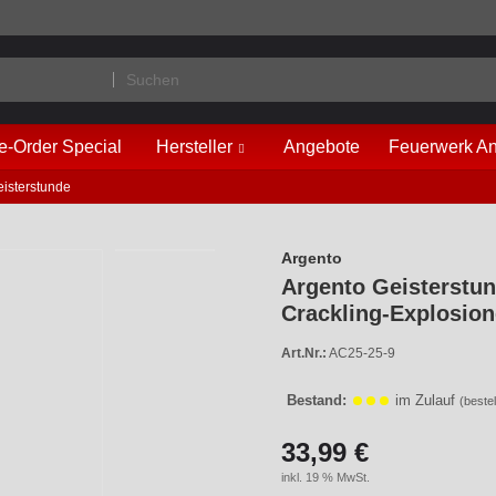
e-Order Special
Hersteller
Angebote
Feuerwerk An
eisterstunde
Argento
Argento Geisterstun
Crackling-Explosio
Art.Nr.:
AC25-25-9
Bestand:
im Zulauf
(bestel
33,99 €
inkl. 19 % MwSt.