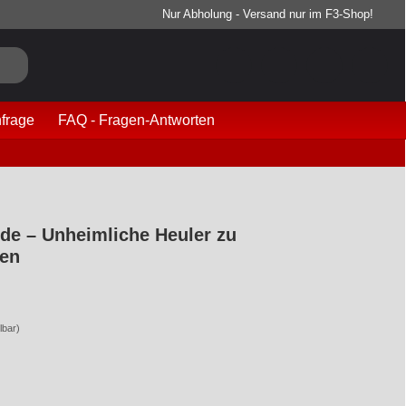
Nur Abholung - Versand nur im F3-Shop!
frage
FAQ - Fragen-Antworten
de – Unheimliche Heuler zu
nen
lbar)