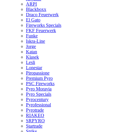
ARPI
Blackboxx
Draco Feuerwerk
El Gato
Fireworks Specials
FKF Feuerwerk
Funke
Iskra-Line
Jorge
Katan
Klasek
Lesli
Lonestar
Piropassione
Premium Pyro
PSC Fireworks
Pyro Moravia
Pyro Specials
Pyrocentury
Pyrofessional
Pyrotrade
RIAKEO
SRPYRO
Startrade
Strike