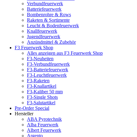
Verbundfeuerwerk
Batteriefeuerwerk
Bombenrohre & Rows
Raketen & Sortimente
Leucht & Bodenfeuerwerk
Knallfeuerwerk
Jugendfeuerwerk
Anzündmittel & Zubehör
F3 Feuerwerk Shop
Alles anzeigen aus F3 Feuerwerk Shop
F3-Neuheiten
F3-Verbundfeuerwerk
F3-Batteriefeuerwerk
F3-Leuchtfeuerwerk
F3-Raketen
F3-Knallartikel
F3-Kaliber 50 mm
F3-Single Shots
F3-Salutartikel
Pre-Order Special
Hersteller
ABA Pyrotechnik
Alba Feuerwerk
Albert Feuerwerk
Argento