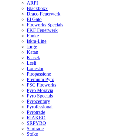
ARPI
Blackboxx
Draco Feuerwerk
El Gato
Fireworks Specials
FKF Feuerwerk
Funke
Iskra-Line
Jorge
Katan
Klasek
Lesli
Lonestar
Piropassione
Premium Pyro
PSC Fireworks
Pyro Moravia
Pyro Specials
Pyrocentury
Pyrofessional
Pyrotrade
RIAKEO
SRPYRO
Startrade
Strike