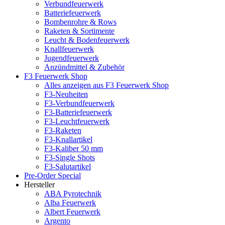
Verbundfeuerwerk
Batteriefeuerwerk
Bombenrohre & Rows
Raketen & Sortimente
Leucht & Bodenfeuerwerk
Knallfeuerwerk
Jugendfeuerwerk
Anzündmittel & Zubehör
F3 Feuerwerk Shop
Alles anzeigen aus F3 Feuerwerk Shop
F3-Neuheiten
F3-Verbundfeuerwerk
F3-Batteriefeuerwerk
F3-Leuchtfeuerwerk
F3-Raketen
F3-Knallartikel
F3-Kaliber 50 mm
F3-Single Shots
F3-Salutartikel
Pre-Order Special
Hersteller
ABA Pyrotechnik
Alba Feuerwerk
Albert Feuerwerk
Argento