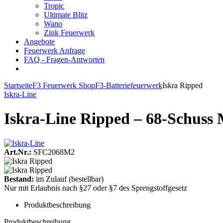
Tropic
Ultimate Blitz
Wano
Zink Feuerwerk
Angebote
Feuerwerk Anfrage
FAQ - Fragen-Antworten
Startseite
F3 Feuerwerk Shop
F3-Batteriefeuerwerk
Iskra Ripped
Iskra-Line
Iskra-Line Ripped – 68-Schuss 
Art.Nr.:
SFC2068M2
Bestand:
im Zulauf
(bestellbar)
Nur mit Erlaubnis nach §27 oder §7 des Sprengstoffgesetz
Produktbeschreibung
Produktbeschreibung