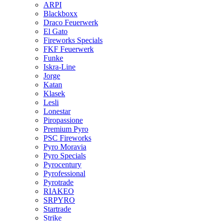
ARPI
Blackboxx
Draco Feuerwerk
El Gato
Fireworks Specials
FKF Feuerwerk
Funke
Iskra-Line
Jorge
Katan
Klasek
Lesli
Lonestar
Piropassione
Premium Pyro
PSC Fireworks
Pyro Moravia
Pyro Specials
Pyrocentury
Pyrofessional
Pyrotrade
RIAKEO
SRPYRO
Startrade
Strike