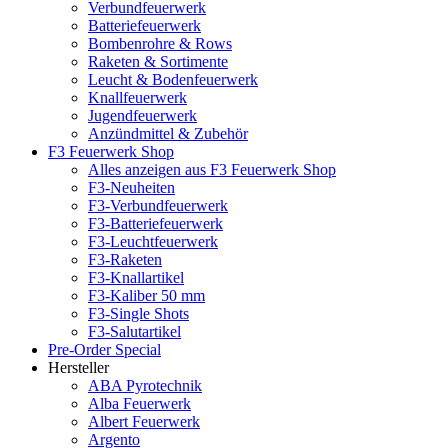
Verbundfeuerwerk
Batteriefeuerwerk
Bombenrohre & Rows
Raketen & Sortimente
Leucht & Bodenfeuerwerk
Knallfeuerwerk
Jugendfeuerwerk
Anzündmittel & Zubehör
F3 Feuerwerk Shop
Alles anzeigen aus F3 Feuerwerk Shop
F3-Neuheiten
F3-Verbundfeuerwerk
F3-Batteriefeuerwerk
F3-Leuchtfeuerwerk
F3-Raketen
F3-Knallartikel
F3-Kaliber 50 mm
F3-Single Shots
F3-Salutartikel
Pre-Order Special
Hersteller
ABA Pyrotechnik
Alba Feuerwerk
Albert Feuerwerk
Argento