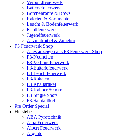
Verbundfeuerwerk
Batteriefeuerwerk
Bombenrohre & Rows
Raketen & Sortimente
Leucht & Bodenfeuerwerk
Knallfeuerwerk
Jugendfeuerwerk
Anzündmittel & Zubehör
F3 Feuerwerk Shop
Alles anzeigen aus F3 Feuerwerk Shop
F3-Neuheiten
F3-Verbundfeuerwerk
F3-Batteriefeuerwerk
F3-Leuchtfeuerwerk
F3-Raketen
F3-Knallartikel
F3-Kaliber 50 mm
F3-Single Shots
F3-Salutartikel
Pre-Order Special
Hersteller
ABA Pyrotechnik
Alba Feuerwerk
Albert Feuerwerk
Argento