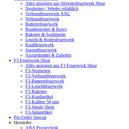
Alles anzeigen aus Silvesterfeuerwerk Shop
Neuheiten / Wieder erhältlich
Verbundfeuerwerk XXL
Verbundfeuerwerk
Batteriefeuerwerk
Bombenrohre & Rows
Raketen & Sortimente
Leucht & Bodenfeuerwerk
Knallfeuerwerk
Jugendfeuerwerk
Anzündmittel & Zubehör
F3 Feuerwerk Shop
Alles anzeigen aus F3 Feuerwerk Shop
F3-Neuheiten
F3-Verbundfeuerwerk
F3-Batteriefeuerwerk
F3-Leuchtfeuerwerk
F3-Raketen
F3-Knallartikel
F3-Kaliber 50 mm
F3-Single Shots
F3-Salutartikel
Pre-Order Special
Hersteller
ABA Pyrotechnik