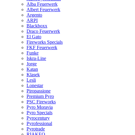
Alba Feuerwerk
Albert Feuerwerk
Argento
ARPI
Blackboxx
Draco Feuerwerk
El Gato
Fireworks Specials
FKF Feuerwerk
Funke
Iskra-Line
Jorge
Katan
Klasek
Lesli
Lonestar
Piropassione
Premium Pyro
PSC Fireworks
Pyro Moravia
Pyro Specials
Pyrocentury
Pyrofessional
Pyrotrade
RIAKEO