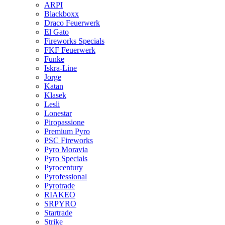
ARPI
Blackboxx
Draco Feuerwerk
El Gato
Fireworks Specials
FKF Feuerwerk
Funke
Iskra-Line
Jorge
Katan
Klasek
Lesli
Lonestar
Piropassione
Premium Pyro
PSC Fireworks
Pyro Moravia
Pyro Specials
Pyrocentury
Pyrofessional
Pyrotrade
RIAKEO
SRPYRO
Startrade
Strike