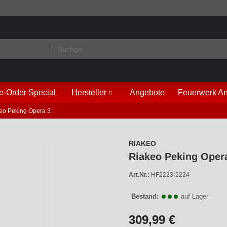
e-Order Special
Hersteller
Angebote
Feuerwerk An
eo Peking Opera 3
RIAKEO
Riakeo Peking Oper
Art.Nr.:
HF2223-2224
Bestand:
auf Lager
309,99 €