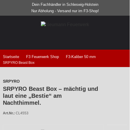
Dein Fachhändler in Schleswig-Holstein
Nur Abholung - Versand nur im F3-Shop!
Startseite
F3 Feuerwerk Shop
F3-Kaliber 50 mm
SRPYRO Beast Box
SRPYRO
SRPYRO Beast Box – mächtig und
laut eine „Bestie“ am
Nachthimmel.
Art.Nr.:
CL4553